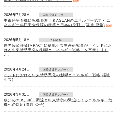
2026年7月28日
国際通貨研レポート
中東紛争を機に転機を迎えるASEANのエネルギー協力～エ
ネルギー集団安全保障の構築と日本の役割～(福地 亜希)
2026年5月18日
外部寄稿
世界経済評論IMPACTに福地亜希主任研究員が「インドにお
ける中東情勢悪化の影響とエネルギー戦略」を寄稿しまし
た。
2026年4月24日
国際通貨研レポート
インドにおける中東情勢悪化の影響とエネルギー戦略(福地
亜希)
2026年3月31日
国際通貨研レポート
欧州のエネルギー調達と中東情勢の緊迫によるエネルギー危
機への対応(篠原 令子)