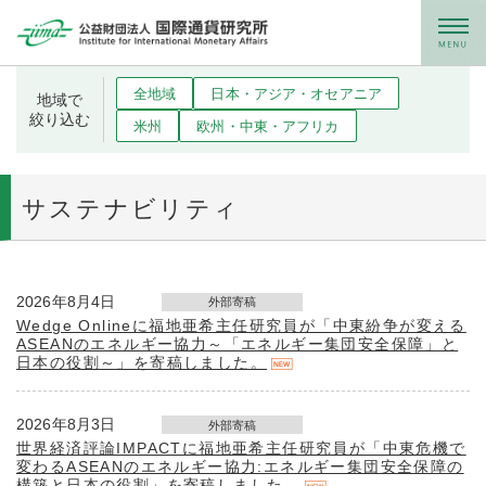
メニュー
全地域
日本・アジア・オセアニア
地域で
絞り込む
米州
欧州・中東・アフリカ
サステナビリティ
2026年8月4日
外部寄稿
Wedge Onlineに福地亜希主任研究員が「中東紛争が変える
ASEANのエネルギー協力～「エネルギー集団安全保障」と
日本の役割～」を寄稿しました。
2026年8月3日
外部寄稿
世界経済評論IMPACTに福地亜希主任研究員が「中東危機で
変わるASEANのエネルギー協力:エネルギー集団安全保障の
構築と日本の役割」を寄稿しました。