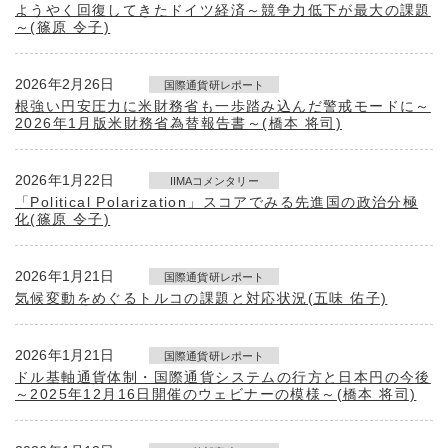
ようやく回復してきたドイツ経済～競争力低下が最大の課題
～(篠原 令子)
2026年2月26日
国際通貨研レポート
根強い円安圧力に米財務省も一歩踏み込んだ警戒モードに～
2026年1月版米財務省為替報告書～(橋本 将司)
2026年1月22日
IIMAコメンタリー
「Political Polarization」スコアでみる先進国の政治分極
化(篠原 令子)
2026年1月21日
国際通貨研レポート
気候変動をめぐるトルコの課題と対応状況(五味 佑子)
2026年1月21日
国際通貨研レポート
ドル基軸通貨体制・国際通貨システムの行方と日本円の今後
～2025年12月16日開催のウェビナーの模様～(橋本 将司)