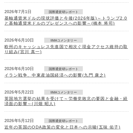
2026年7月1日
国際通貨研レポート
基軸通貨米ドルの現状評価と今後(2026年版)～トランプ2.0
と基軸通貨米ドルのプレゼンスへの影響～(橋本 将司)
2026年6月10日
IIMAコメンタリー
欧州のキャッシュレス先進国で相次ぐ現金アクセス維持の取
り組み(宮川 真一)
2026年6月10日
国際通貨研レポート
イラン戦争、中東産油国経済への影響(九門 康之)
2026年5月22日
IIMAコメンタリー
英国地方選挙の結果を受けて～労働党敗北の要因と金融・経
済面の影響～(川畑 昭人)
2026年5月12日
国際通貨研レポート
近年の英国のODA政策の変化と日本への示唆(五味 佑子)