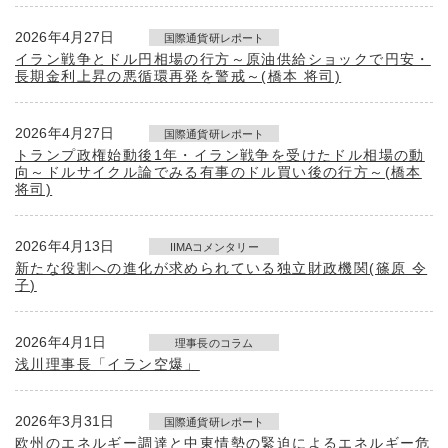
2026年4月27日
国際通貨研レポート
イラン戦争とドル円相場の行方～原油供給ショックで円安・
長期金利上昇の悪循環再発を警戒～(橋本 将司)
2026年4月27日
国際通貨研レポート
トランプ政権始動後1年・イラン戦争を受けたドル相場の動
向～ドルサイクル論でみる有事のドル買い後の行方～(橋本
将司)
2026年4月13日
IIMAコメンタリー
新たな役割への進化が求められている独立財政機関(篠原 令
子)
2026年4月1日
理事長のコラム
浅川理事長「イラン空爆」
2026年3月31日
国際通貨研レポート
欧州のエネルギー調達と中東情勢の緊迫によるエネルギー危