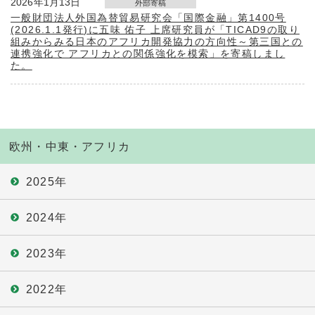
2026年1月13日
外部寄稿
一般財団法人外国為替貿易研究会「国際金融」第1400号
(2026.1.1発行)に五味 佑子 上席研究員が「TICAD9の取り
組みからみる日本のアフリカ開発協力の方向性～第三国との
連携強化で アフリカとの関係強化を模索」を寄稿しまし
た。
欧州・中東・アフリカ
2025年
2024年
2023年
2022年