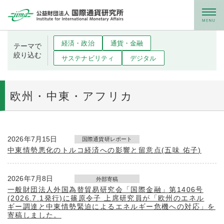
メニュー
経済・政治
通貨・金融
テーマで
絞り込む
サステナビリティ
デジタル
欧州・中東・アフリカ
2026年7月15日
国際通貨研レポート
中東情勢悪化のトルコ経済への影響と留意点(五味 佑子)
2026年7月8日
外部寄稿
一般財団法人外国為替貿易研究会「国際金融」第1406号
(2026.7.1発行)に篠原令子 上席研究員が「欧州のエネル
ギー調達と中東情勢緊迫によるエネルギー危機への対応」を
寄稿しました。