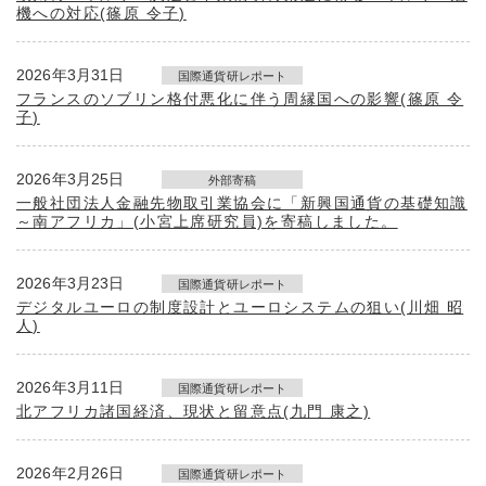
機への対応(篠原 令子)
2026年3月31日
国際通貨研レポート
フランスのソブリン格付悪化に伴う周縁国への影響(篠原 令
子)
2026年3月25日
外部寄稿
一般社団法人金融先物取引業協会に「新興国通貨の基礎知識
～南アフリカ」(小宮上席研究員)を寄稿しました。
2026年3月23日
国際通貨研レポート
デジタルユーロの制度設計とユーロシステムの狙い(川畑 昭
人)
2026年3月11日
国際通貨研レポート
北アフリカ諸国経済、現状と留意点(九門 康之)
2026年2月26日
国際通貨研レポート