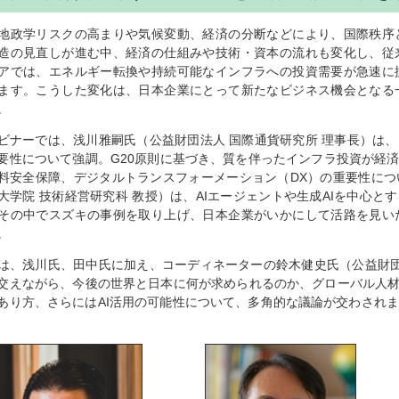
地政学リスクの高まりや気候変動、経済の分断などにより、国際秩序
造の見直しが進む中、経済の仕組みや技術・資本の流れも変化し、従
アでは、エネルギー転換や持続可能なインフラへの投資需要が急速に
ます。こうした変化は、日本企業にとって新たなビジネス機会となる
。
ビナーでは、浅川雅嗣氏（公益財団法人 国際通貨研究所 理事長）は
要性について強調。G20原則に基づき、質を伴ったインフラ投資が経
料安全保障、デジタルトランスフォーメーション（DX）の重要性につ
大学院 技術経営研究科 教授）は、AIエージェントや生成AIを中心と
その中でスズキの事例を
取り上げ
、日本企業がいかにして活路を見い
。
は、浅川氏、田中氏に加え、コーディネーターの鈴木健史氏（公益財団
交えながら、今後の世界と日本に何が求められるのか、グローバル人材
あり方、さらにはAI活用の可能性について、多角的な議論が交わされ