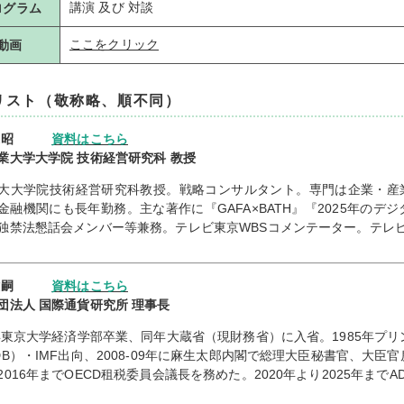
講演 及び 対談
ログラム
ここをクリック
動画
リスト（敬称略、順不同）
 道昭
資料はこちら
業大学大学院 技術経営研究科 教授
大大学院技術経営研究科教授。戦略コンサルタント。専門は企業・産
金融機関にも長年勤務。主な著作に『GAFA×BATH』『2025年の
独禁法懇話会メンバー等兼務。テレビ東京WBSコメンテーター。テレ
 雅嗣
資料はこちら
団法人 国際通貨研究所 理事長
1年東京大学経済学部卒業、同年大蔵省（現財務省）に入省。1985年
DB）・IMF出向、2008-09年に麻生太郎内閣で総理大臣秘書官、大臣
2016年までOECD租税委員会議長を務めた。2020年より2025年までA