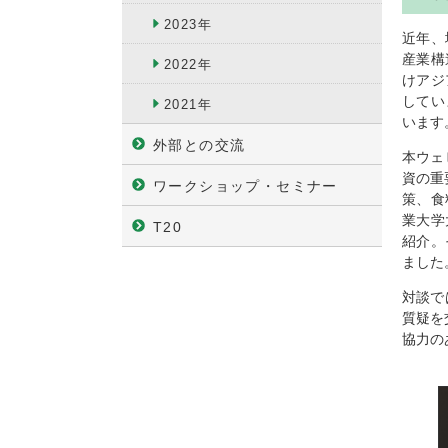
2023年
近年、
産業構
2022年
けアジ
してい
2021年
います
外部との交流
本ウェ
資の重
ワークショップ・セミナー
策、食
業大学
T20
紹介。
ました
対談で
質疑を
協力の