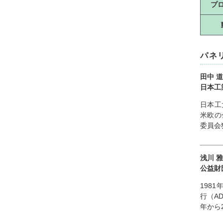
プ
パネ
田中
日本工
日本工
米欧の
委員会
浅川
公益財
198
行（A
年から