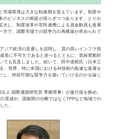
と市場環境は大きな転換期を迎えています。制度や
来のビジネスの前提が揺らぎつつあります。とりわ
拡大し、制度改革や官民連携による資金動員も進展
一方で、国際市場での競争力の再構築が求められて
、アジア経済の見通しを説明
し
、質の高いインフラ投
済成長に不可欠であると述べるとともに、気候変動対
いても言及
しました
。続いて、田中道昭氏（日本工
する、世界、特に米国におけるAI技術の急速な進展を
だし、持続可能な競争力を築いていけるのかを論じ
法人 国際通貨研究所 専務理事）が進行役を務め、
の育成や、国家間の分断ではなくTPPなど地域での
ました。