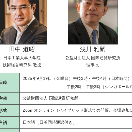
田中 道昭
浅川 雅嗣
日本工業大学大学院
公益財団法人 国際通貨研究所
技術経営研究科 教授
理事長
2025年9月19日（金曜日）午後3時～午後4時（日本時間）
日時
午後2時～午後3時（シンガポール時
公益財団法人 国際通貨研究所
主催
Zoomオンライン（ハイブリッド形式での開催、会場参加
形式
日本語（日英同時通訳付き）
言語