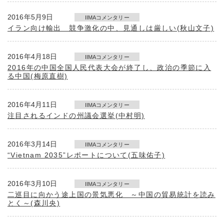
2016年5月9日
IIMAコメンタリー
イラン向け輸出 競争激化の中、見通しは厳しい(秋山文子)
2016年4月18日
IIMAコメンタリー
2016年の中国全国人民代表大会が終了し、政治の季節に入
る中国(梅原直樹)
2016年4月11日
IIMAコメンタリー
注目されるインドの州議会選挙(中村明)
2016年3月14日
IIMAコメンタリー
“Vietnam 2035”レポートについて(五味佑子)
2016年3月10日
IIMAコメンタリー
二巡目に向かう途上国の景気悪化 ～中国の貿易統計を読み
とく～(森川央)