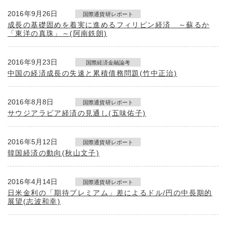
2016年9月26日
国際通貨研レポート
成長の基礎固めを着実に進めるフィリピン経済 ～蘇るか
「東洋の真珠」～(阿南鉄朗)
2016年9月23日
国際経済金融論考
中国の経済成長の失速と累積債務問題(竹中正治)
2016年8月8日
国際通貨研レポート
サウジアラビア経済の見通し(五味佑子)
2016年5月12日
国際通貨研レポート
韓国経済の動向(秋山文子)
2016年4月14日
国際通貨研レポート
日米金利の「期待プレミアム」差によるドル/円の中長期的
展望(志波和幸)