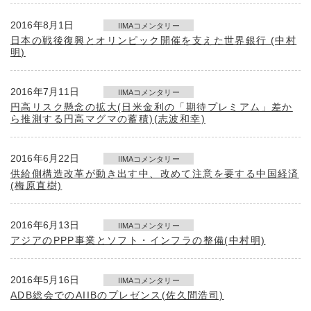
2016年8月1日
IIMAコメンタリー
日本の戦後復興とオリンピック開催を支えた世界銀行 (中村
明)
2016年7月11日
IIMAコメンタリー
円高リスク懸念の拡大(日米金利の「期待プレミアム」差か
ら推測する円高マグマの蓄積)(志波和幸)
2016年6月22日
IIMAコメンタリー
供給側構造改革が動き出す中、改めて注意を要する中国経済
(梅原直樹)
2016年6月13日
IIMAコメンタリー
アジアのPPP事業とソフト・インフラの整備(中村明)
2016年5月16日
IIMAコメンタリー
ADB総会でのAIIBのプレゼンス(佐久間浩司)