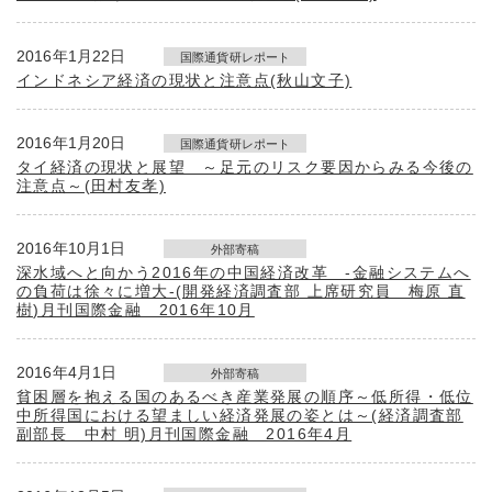
2016年1月22日
国際通貨研レポート
インドネシア経済の現状と注意点(秋山文子)
2016年1月20日
国際通貨研レポート
タイ経済の現状と展望 ～足元のリスク要因からみる今後の
注意点～(田村友孝)
2016年10月1日
外部寄稿
深水域へと向かう2016年の中国経済改革 -金融システムへ
の負荷は徐々に増大-(開発経済調査部 上席研究員 梅原 直
樹)月刊国際金融 2016年10月
2016年4月1日
外部寄稿
貧困層を抱える国のあるべき産業発展の順序～低所得・低位
中所得国における望ましい経済発展の姿とは～(経済調査部
副部長 中村 明)月刊国際金融 2016年4月