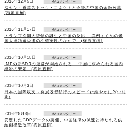
2016年12月5日
IIMAコメンタリー
深セン・香港ストック・コネクトと今後の中国の金融改革
(梅原直樹)
2016年11月17日
IIMAコメンタリー
トランプ次期大統領の誕生と中国の反応 ―異例ずくめの米
国大統領選挙後の不確実性のなかで―(梅原直樹)
2016年10月18日
IIMAコメンタリー
IMFの新SDRの運営が開始される ―中国に求められる国内
経済の安定―(梅原直樹)
2016年10月3日
IIMAコメンタリー
日本の国際収支～発展段階移行のスピードは緩やかに?(中村
明)
2016年8月8日
IIMAコメンタリー
安定したGDPデータの裏側、中国経済の減速と待たれる供
給側構造改革(梅原直樹)