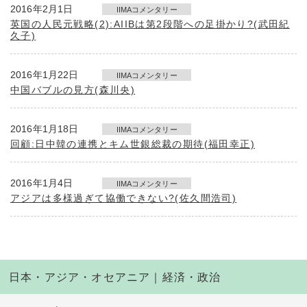
2016年2月1日
IIMAコメンタリー
英国の人民元戦略(2):AIIBは第2段階への足掛かり?(武田紀
久子)
2016年1月22日
IIMAコメンタリー
中国バブルの見方(森川央)
2016年1月18日
IIMAコメンタリー
回顧:日中韓の連携とキム世銀総裁の期待(福田幸正)
2016年1月4日
IIMAコメンタリー
アジアは多様過ぎて協働できない?(佐久間浩司)
日本・アジア・オセアニア｜経済・政治