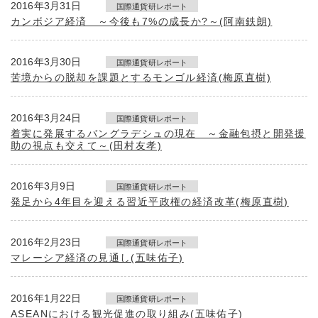
2016年3月31日
国際通貨研レポート
カンボジア経済 ～今後も7%の成長か?～(阿南鉄朗)
2016年3月30日
国際通貨研レポート
苦境からの脱却を課題とするモンゴル経済(梅原直樹)
2016年3月24日
国際通貨研レポート
着実に発展するバングラデシュの現在 ～金融包摂と開発援
助の視点も交えて～(田村友孝)
2016年3月9日
国際通貨研レポート
発足から4年目を迎える習近平政権の経済改革(梅原直樹)
2016年2月23日
国際通貨研レポート
マレーシア経済の見通し(五味佑子)
2016年1月22日
国際通貨研レポート
ASEANにおける観光促進の取り組み(五味佑子)