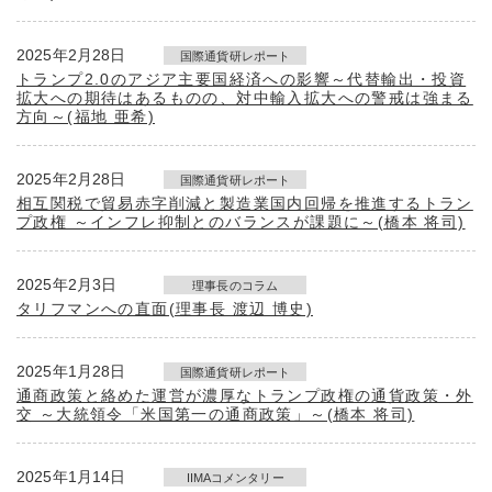
2025年2月28日
国際通貨研レポート
トランプ2.0のアジア主要国経済への影響～代替輸出・投資
拡大への期待はあるものの、対中輸入拡大への警戒は強まる
方向～(福地 亜希)
2025年2月28日
国際通貨研レポート
相互関税で貿易赤字削減と製造業国内回帰を推進するトラン
プ政権 ～インフレ抑制とのバランスが課題に～(橋本 将司)
2025年2月3日
理事長のコラム
タリフマンへの直面(理事長 渡辺 博史)
2025年1月28日
国際通貨研レポート
通商政策と絡めた運営が濃厚なトランプ政権の通貨政策・外
交 ～大統領令「米国第一の通商政策」～(橋本 将司)
2025年1月14日
IIMAコメンタリー