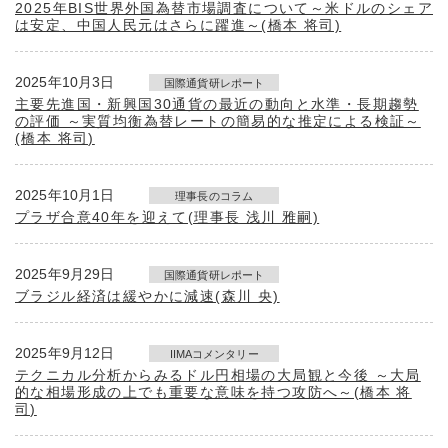
2025年BIS世界外国為替市場調査について～米ドルのシェア
は安定、中国人民元はさらに躍進～(橋本 将司)
2025年10月3日
国際通貨研レポート
主要先進国・新興国30通貨の最近の動向と水準・長期趨勢
の評価 ～実質均衡為替レートの簡易的な推定による検証～
(橋本 将司)
2025年10月1日
理事長のコラム
プラザ合意40年を迎えて(理事長 浅川 雅嗣)
2025年9月29日
国際通貨研レポート
ブラジル経済は緩やかに減速(森川 央)
2025年9月12日
IIMAコメンタリー
テクニカル分析からみるドル円相場の大局観と今後 ～大局
的な相場形成の上でも重要な意味を持つ攻防へ～(橋本 将
司)