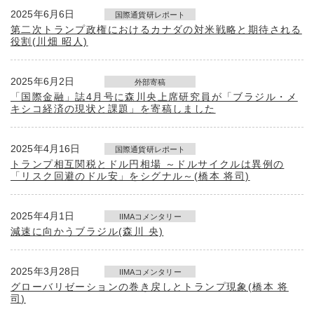
2025年6月6日
国際通貨研レポート
第二次トランプ政権におけるカナダの対米戦略と期待される
役割(川畑 昭人)
2025年6月2日
外部寄稿
「国際金融」誌4月号に森川央上席研究員が「ブラジル・メ
キシコ経済の現状と課題」を寄稿しました
2025年4月16日
国際通貨研レポート
トランプ相互関税とドル円相場 ～ドルサイクルは異例の
「リスク回避のドル安」をシグナル～(橋本 将司)
2025年4月1日
IIMAコメンタリー
減速に向かうブラジル(森川 央)
2025年3月28日
IIMAコメンタリー
グローバリゼーションの巻き戻しとトランプ現象(橋本 将
司)