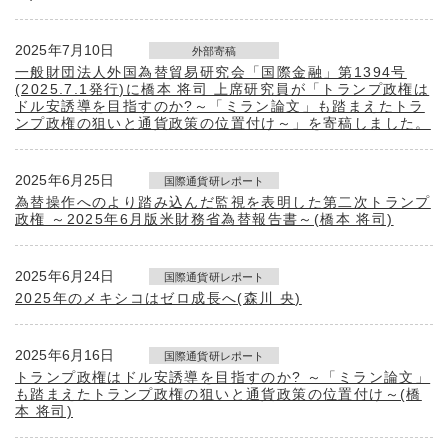
2025年7月10日
外部寄稿
一般財団法人外国為替貿易研究会「国際金融」第1394号
(2025.7.1発行)に橋本 将司 上席研究員が「トランプ政権は
ドル安誘導を目指すのか?～「ミラン論文」も踏まえたトラ
ンプ政権の狙いと通貨政策の位置付け～」を寄稿しました。
2025年6月25日
国際通貨研レポート
為替操作へのより踏み込んだ監視を表明した第二次トランプ
政権 ～2025年6月版米財務省為替報告書～(橋本 将司)
2025年6月24日
国際通貨研レポート
2025年のメキシコはゼロ成長へ(森川 央)
2025年6月16日
国際通貨研レポート
トランプ政権はドル安誘導を目指すのか? ～「ミラン論文」
も踏まえたトランプ政権の狙いと通貨政策の位置付け～(橋
本 将司)