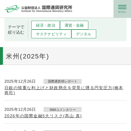
メニュー
経済・政治
通貨・金融
テーマで
絞り込む
サステナビリティ
デジタル
米州(2025年)
2025年12月26日
国際通貨研レポート
日銀の慎重な利上げと財政懸念を背景に燻る円安圧力(橋本
将司)
2025年12月26日
IIMAコメンタリー
2026年の国際金融5大リスク(髙山 真)