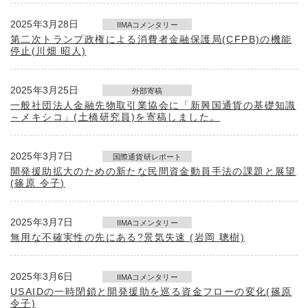
2025年3月28日
IIMAコメンタリー
第二次トランプ政権による消費者金融保護局(CFPB)の機能
停止(川畑 昭人)
2025年3月25日
外部寄稿
一般社団法人金融先物取引業協会に「新興国通貨の基礎知識
～メキシコ」(土橋研究員)を寄稿しました。
2025年3月7日
国際通貨研レポート
開発援助拡大のための新たな民間資金動員手法の課題と展望
(篠原 令子)
2025年3月7日
IIMAコメンタリー
無用な不確実性の先にある?景気失速 (岩岡 聰樹)
2025年3月6日
IIMAコメンタリー
USAIDの一時閉鎖と開発援助を巡る資金フローの変化(篠原
令子)