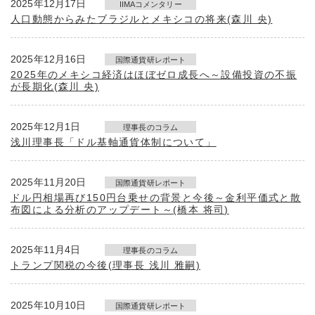
2025年12月17日
IIMAコメンタリー
人口動態からみたブラジルとメキシコの将来(森川 央)
2025年12月16日
国際通貨研レポート
2025年のメキシコ経済はほぼゼロ成長へ～設備投資の不振
が長期化(森川 央)
2025年12月1日
理事長のコラム
浅川理事長「ドル基軸通貨体制について」
2025年11月20日
国際通貨研レポート
ドル円相場再び150円台乗せの背景と今後～金利平価式と散
布図による分析のアップデート～(橋本 将司)
2025年11月4日
理事長のコラム
トランプ関税の今後(理事長 浅川 雅嗣)
2025年10月10日
国際通貨研レポート