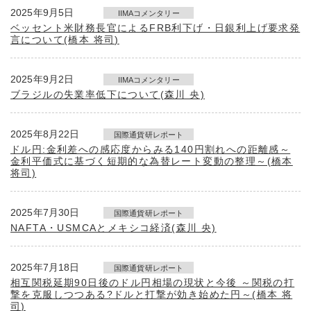
2025年9月5日
IIMAコメンタリー
ベッセント米財務長官によるFRB利下げ・日銀利上げ要求発
言について(橋本 将司)
2025年9月2日
IIMAコメンタリー
ブラジルの失業率低下について(森川 央)
2025年8月22日
国際通貨研レポート
ドル円:金利差への感応度からみる140円割れへの距離感～
金利平価式に基づく短期的な為替レート変動の整理～(橋本
将司)
2025年7月30日
国際通貨研レポート
NAFTA・USMCAとメキシコ経済(森川 央)
2025年7月18日
国際通貨研レポート
相互関税延期90日後のドル円相場の現状と今後 ～関税の打
撃を克服しつつある?ドルと打撃が効き始めた円～(橋本 将
司)