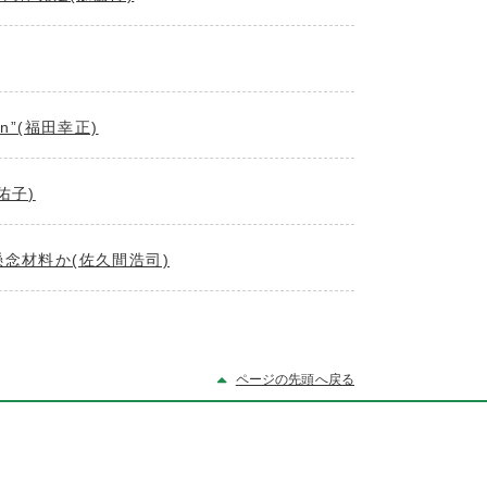
reen”(福田幸正)
佑子)
念材料か(佐久間浩司)
ページの先頭へ戻る