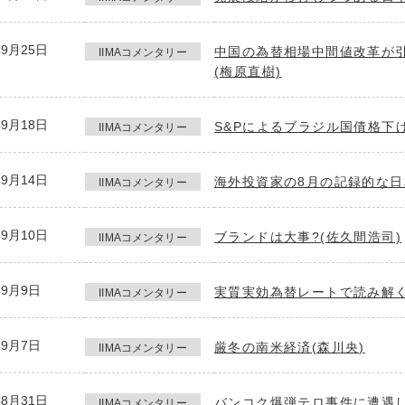
年9月25日
中国の為替相場中間値改革が引
IIMAコメンタリー
(梅原直樹)
年9月18日
S&Pによるブラジル国債格下げ
IIMAコメンタリー
年9月14日
海外投資家の8月の記録的な日
IIMAコメンタリー
年9月10日
ブランドは大事?(佐久間浩司)
IIMAコメンタリー
年9月9日
実質実効為替レートで読み解く
IIMAコメンタリー
年9月7日
厳冬の南米経済(森川央)
IIMAコメンタリー
年8月31日
バンコク爆弾テロ事件に遭遇し
IIMAコメンタリー