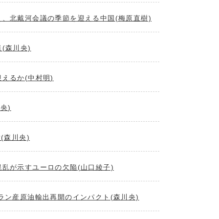
、北戴河会議の季節を迎える中国(梅原直樹)
(森川央)
えるか(中村明)
央)
(森川央)
乱が示すユーロの欠陥(山口綾子)
ラン産原油輸出再開のインパクト(森川央)