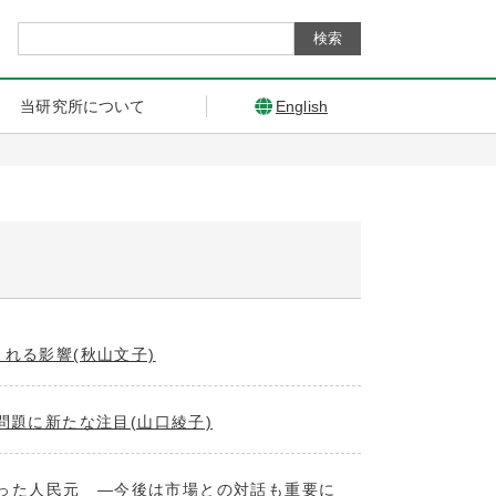
当研究所について
English
れる影響(秋山文子)
問題に新たな注目(山口綾子)
決まった人民元 ―今後は市場との対話も重要に