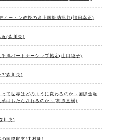
賞ディートン教授の途上国援助批判(福田幸正)
況(森川央)
平洋パートナーシップ協定(山口綾子)
?(森川央)
よって世界はどのように変わるのか～国際金融
革はもたらされるのか～(梅原直樹)
森川央)
の国際収支(中村明)