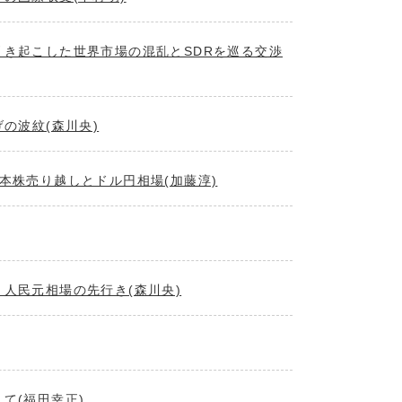
き起こした世界市場の混乱とSDRを巡る交渉
の波紋(森川央)
本株売り越しとドル円相場(加藤淳)
人民元相場の先行き(森川央)
て(福田幸正)