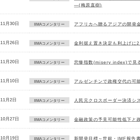
―(梅原直樹)
年11月30日
アフリカへ贈るアジアの開発金
IIMAコメンタリー
年11月26日
金利据え置き決定も利上げに2
IIMAコメンタリー
年11月20日
悲惨指数(misery index)
IIMAコメンタリー
年11月10日
アルゼンチンで政権交代の可能
IIMAコメンタリー
年11月2日
人民元クロスボーダー決済シス
IIMAコメンタリー
年10月27日
金融政策の予見可能性低下と政
IIMAコメンタリー
年10月19日
新開発目標～世銀・IMF報告
IIMAコメンタリー