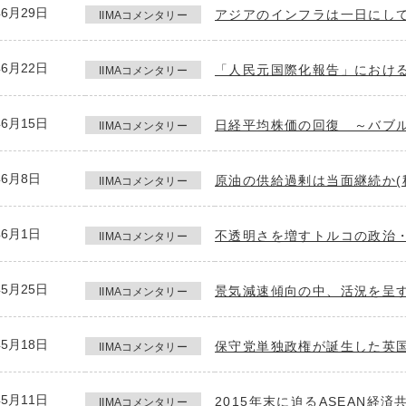
年6月29日
アジアのインフラは一日にして
IIMAコメンタリー
年6月22日
「人民元国際化報告」における
IIMAコメンタリー
年6月15日
日経平均株価の回復 ～バブル
IIMAコメンタリー
年6月8日
原油の供給過剰は当面継続か(
IIMAコメンタリー
年6月1日
不透明さを増すトルコの政治・
IIMAコメンタリー
年5月25日
景気減速傾向の中、活況を呈す
IIMAコメンタリー
年5月18日
保守党単独政権が誕生した英国
IIMAコメンタリー
年5月11日
2015年末に迫るASEAN経済
IIMAコメンタリー