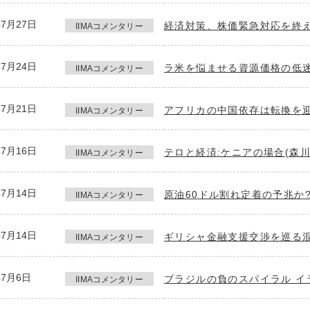
年7月27日
経済対策、株価緊急対応を終え
IIMAコメンタリー
年7月24日
ラ米を悩ませる資源価格の低迷
IIMAコメンタリー
年7月21日
アフリカの中国依存は転換を迎
IIMAコメンタリー
年7月16日
テロと経済:ケニアの場合(森川
IIMAコメンタリー
年7月14日
原油60ドル割れ定着の予兆か?
IIMAコメンタリー
年7月14日
ギリシャ金融支援交渉を巡る混
IIMAコメンタリー
年7月6日
ブラジルの負のスパイラル イ
IIMAコメンタリー