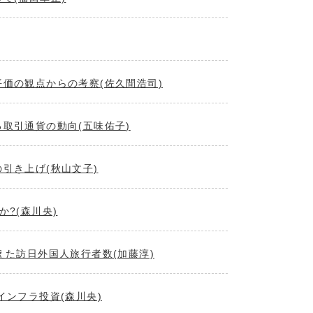
価の観点からの考察(佐久間浩司)
取引通貨の動向(五味佑子)
引き上げ(秋山文子)
?(森川央)
えた訪日外国人旅行者数(加藤淳)
インフラ投資(森川央)