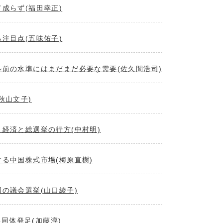
成らず(福田幸正)
注目点(五味佑子)
前の水準にはまだまだ必要な需要(佐久間浩司)
秋山文子)
経済と総選挙の行方(中村明)
る中国株式市場(梅原直樹)
の議会選挙(山口綾子)
共同体発足(加藤淳)