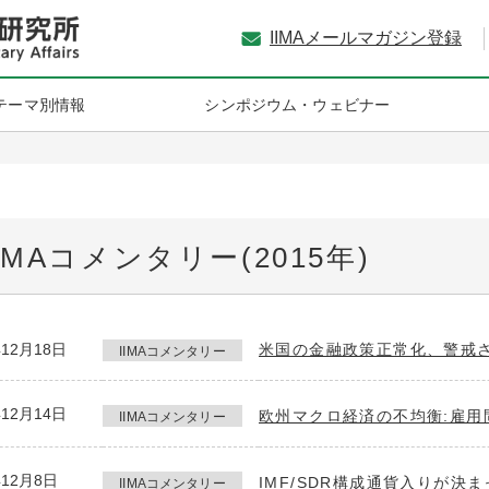
IIMAメールマガジン登録
テーマ別情報
シンポジウム・ウェビナー
IIMAコメンタリー(2015年)
年12月18日
米国の金融政策正常化、警戒さ
IIMAコメンタリー
年12月14日
欧州マクロ経済の不均衡:雇用
IIMAコメンタリー
年12月8日
IMF/SDR構成通貨入りが
IIMAコメンタリー