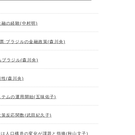
融の経験(中村明)
票:ブラジルの金融政策(森川央)
で見るブラジル(森川央)
性(森川央)
テムの運用開始(五味佑子)
策反応関数(武田紀久子)
書は人口構造の変化が課題と指摘(秋山文子)