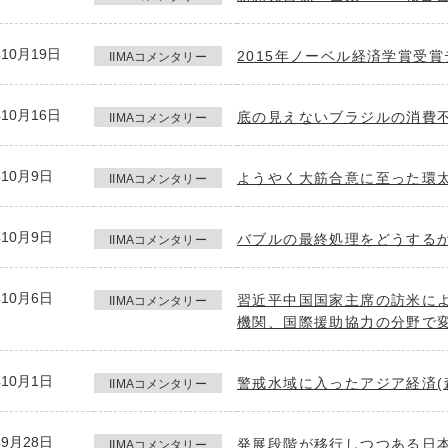
年10月19日
2015年ノーベル経済学賞受
IIMAコメンタリー
年10月16日
底の見えないブラジルの消費不
IIMAコメンタリー
年10月9日
ようやく大筋合意に至った環太
IIMAコメンタリー
年10月9日
バブルの最終処理をどうするか
IIMAコメンタリー
年10月6日
習近平中国国家主席の訪米に
IIMAコメンタリー
機関、国際援助協力の分野で変
年10月1日
警戒水域に入ったアジア経済(
IIMAコメンタリー
年9月28日
発展段階が移行しつつある日本
IIMAコメンタリー