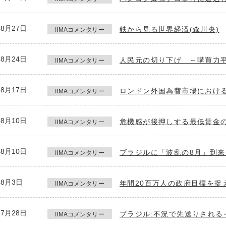
年8月27日
鉄から見る世界経済(森川央)
IIMAコメンタリー
年8月24日
人民元の切り下げ ～購買力平
IIMAコメンタリー
年8月17日
ロンドン外国為替市場における
IIMAコメンタリー
年8月10日
危機感が後押しする最低賃金の
IIMAコメンタリー
年8月10日
ブラジルに「波乱の8月」到来か
IIMAコメンタリー
年8月3日
年間20百万人の政府目標を捉
IIMAコメンタリー
年7月28日
ブラジル:不況で先送りされる
IIMAコメンタリー