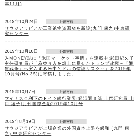
年11月)
2019年10月24日
外部寄稿
サウジアラビアが工業鉱物資源省を新設(九門 康之)中東研
究センター
2019年10月10日
外部寄稿
J-MONEY誌に「米国マーケット事情」を連載中:武田紀久子
主任研究員が「為替介入を俎上に乗せたトランプ政権～「通
貨戦争」へ突入する米中とドルの信認リスク～」を2019年
10月号(No.35)に寄稿しました。
2019年10月7日
外部寄稿
マイナス金利下のドイツ銀行業界(経済調査部 上席研究員 山
口 綾子)月刊国際金融2019年10月号
2019年8月19日
外部寄稿
サウジアラビアが上場企業の外国資本上限を緩和 (九門 康
之) 中東研究センター