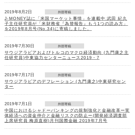
2019年8月2日
外部寄稿
J-MONEY誌に「米国マーケット事情」を連載中:武田 紀久
子主任研究員が「米財務省『為替報告』もう1つの読み方」
を2019年8月号(No.34)に寄稿しました。
2019年7月30日
外部寄稿
サウジアラビアおよびトルコのマクロ経済動向 (九門康之主
任研究員)中東協力センターニュース2019・7
2019年7月17日
外部寄稿
サウジアラビアのデフレーション (九門康之)中東研究セン
ター
2019年7月1日
外部寄稿
中国におけるシャドーバンキングの規制強化と金融改革ー実
体経済への資金仲介と金融リスクの防止ー(開発経済調査部
上席研究員 梅原直樹)月刊国際金融 2019年7月号