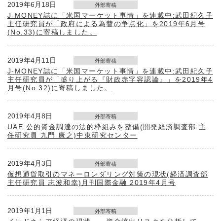
2019年6月18日
外部寄稿
J-MONEY誌に「米国マーケット事情」を連載中:武田紀久子
主任研究員が「政府による為替の争点化」を2019年6月号
(No.33)に寄稿しました。
2019年4月11日
外部寄稿
J-MONEY誌に「米国マーケット事情」を連載中:武田紀久子
主任研究員が「盛り上がる『財政赤字容認論』」を2019年4
月号(No.32)に寄稿しました。
2019年4月8日
外部寄稿
UAE:公的資金調達の法的枠組みを整備(開発経済調査部 主
任研究員 九門 康之)中東研究センター
2019年4月3日
外部寄稿
仮想通貨取引のマネーロンダリング対策の現状(経済調査部
主任研究員 志波和幸)月刊国際金融 2019年4月号
2019年1月1日
外部寄稿