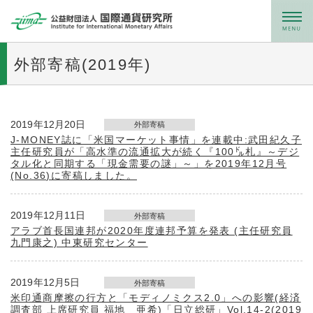
メニュー
外部寄稿(2019年)
2019年12月20日
外部寄稿
J-MONEY誌に「米国マーケット事情」を連載中:武田紀久子
主任研究員が「高水準の流通拡大が続く『100㌦札』～デジ
タル化と同期する「現金需要の謎」～」を2019年12月号
(No.36)に寄稿しました。
2019年12月11日
外部寄稿
アラブ首長国連邦が2020年度連邦予算を発表 (主任研究員
九門康之) 中東研究センター
2019年12月5日
外部寄稿
米印通商摩擦の行方と「モディノミクス2.0」への影響(経済
調査部 上席研究員 福地 亜希)「日立総研」Vol.14-2(2019