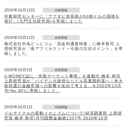
2020年10月12日
外部寄稿
中東研究センターに「アブダビ首長国が50億ドルの国債を
発行」(九門主任研究員)を寄稿しました
2020年10月12日
外部寄稿
株式会社外為どっとコム「高金利通貨特集」に橋本将司 上
席研究員が「南アフリカランド～今後の注目ポイント」を寄
稿しました。
2020年10月2日
外部寄稿
J-MONEY誌に「米国マーケット事情」を連載中:橋本 将司
上席研究員が「バイデン大統領ならドル高要因剥落へ～米大
統領選の金融市場への影響を改めて考える」を2020年10月
号(No.40)に寄稿しました。
2020年10月1日
外部寄稿
ドルサイクルの変動メカニズムについて(経済調査部 上席研
究員 橋本 将司)月刊国際金融第1337号 2020年10月