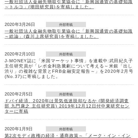
一般社団法人金融先物取引業協会に「新興国通貨の基礎知識
～トルコ」(潮田研究員)を寄稿しました。
2020年3月26日
外部寄稿
一般社団法人金融先物取引業協会に「新興国通貨の基礎知識
～総論」(森川上席研究員)を寄稿しました。
2020年2月10日
外部寄稿
J-MONEY誌に「米国マーケット事情」を連載中:武田紀久子
主任研究員が「レポ金利急騰劇について考える～米銀「出し
渋り」の複雑な背景とFRB金融安定報告～」を2020年2月号
(No.37)に寄稿しました。
2020年2月5日
外部寄稿
ドバイ経済、2020年は景気低迷脱却なるか (開発経済調査
部 九門康之 主任研究員) 2019年12月12日付中東研究セン
ターに寄稿
2020年1月9日
外部寄稿
第2次モディ政権の経済・通商政策～「メーク・イン・イン