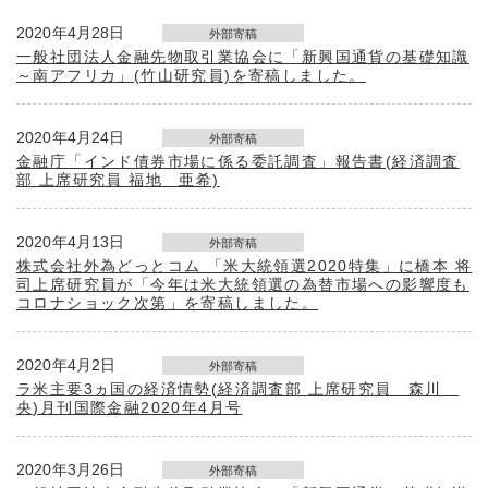
2020年4月28日
外部寄稿
一般社団法人金融先物取引業協会に「新興国通貨の基礎知識
～南アフリカ」(竹山研究員)を寄稿しました。
2020年4月24日
外部寄稿
金融庁「インド債券市場に係る委託調査」報告書(経済調査
部 上席研究員 福地 亜希)
2020年4月13日
外部寄稿
株式会社外為どっとコム 「米大統領選2020特集」に橋本 将
司上席研究員が「今年は米大統領選の為替市場への影響度も
コロナショック次第」を寄稿しました。
2020年4月2日
外部寄稿
ラ米主要3ヵ国の経済情勢(経済調査部 上席研究員 森川
央)月刊国際金融2020年4月号
2020年3月26日
外部寄稿