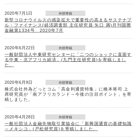
2020年7月1日
外部寄稿
新型コロナウイルスの感染拡大で重要性の高まるサステナブ
ル・ファイナンス(経済調査部 主任研究員 矢口 満)月刊国際
金融第1334号 2020年7月
2020年6月22日
外部寄稿
一般財団法人中東研究センターに「二つのショックに直面す
る中東・北アフリカ経済」(九門主任研究員)を寄稿しまし
た。
2020年6月9日
外部寄稿
株式会社外為どっとコム「高金利通貨特集」に橋本将司 上
席研究員が「南アフリカランド～今後の注目ポイント」を寄
稿しました。
2020年4月28日
外部寄稿
一般社団法人金融先物取引業協会に「新興国通貨の基礎知識
～メキシコ」(戸松研究員)を寄稿しました。