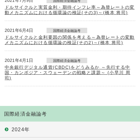
2021年7月9日
国際経済金融論考
ドルサイクルと実質金利・期待インフレ率～為替レートの変
動メカニズムにおける循環論の検証(その3)～(橋本 将司)
2021年6月4日
国際経済金融論考
ドルサイクルと金利要因の関係を考える～為替レートの変動
メカニズムにおける循環論の検証(その2)～(橋本 将司)
2021年4月1日
国際経済金融論考
中央銀行デジタル通貨(CBDC)をどうみるか ～先行する中
国・カンボジア・スウェーデンの戦略と課題～ (小早川 周
司)
国際経済金融論考
2024年