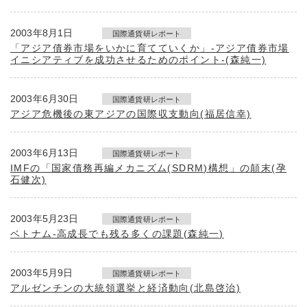
2003年8月1日
国際通貨研レポート
「アジア債券市場をいかに育てていくか」-アジア債券市場
イニシアティブを成功させるためのポイント-(森純一)
2003年6月30日
国際通貨研レポート
アジア危機後の東アジアの国際収支動向(福居信幸)
2003年6月13日
国際通貨研レポート
IMFの「国家債務再編メカニズム(SDRM)構想」の顛末(孕
石健次)
2003年5月23日
国際通貨研レポート
ベトナム-高成長でも残る多くの課題(森純一)
2003年5月9日
国際通貨研レポート
アルゼンチンの大統領選挙と経済動向(北島啓治)