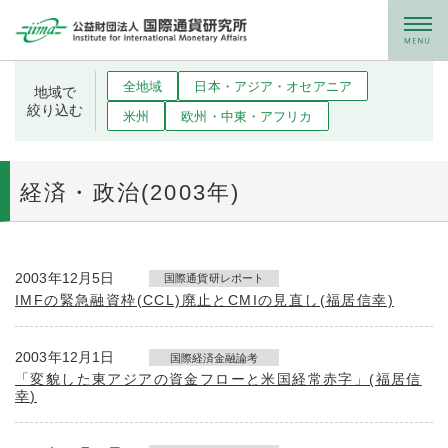
メニュー
全地域
日本・アジア・オセアニア
地域で
絞り込む
米州
欧州・中東・アフリカ
経済・政治(2003年)
2003年12月5日
国際通貨研レポート
IMFの緊急融資枠(CCL)廃止とCMIの見直し(福居信幸)
2003年12月1日
国際経済金融論考
「変貌した東アジアの資金フローと米国経常赤字」(福居信
幸)