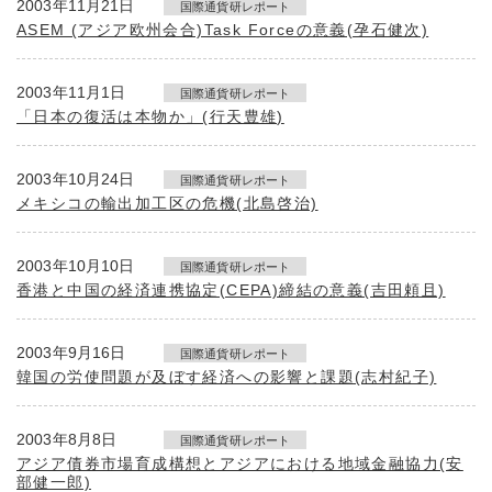
2003年11月21日
国際通貨研レポート
ASEM (アジア欧州会合)Task Forceの意義(孕石健次)
2003年11月1日
国際通貨研レポート
「日本の復活は本物か」(行天豊雄)
2003年10月24日
国際通貨研レポート
メキシコの輸出加工区の危機(北島啓治)
2003年10月10日
国際通貨研レポート
香港と中国の経済連携協定(CEPA)締結の意義(吉田頼且)
2003年9月16日
国際通貨研レポート
韓国の労使問題が及ぼす経済への影響と課題(志村紀子)
2003年8月8日
国際通貨研レポート
アジア債券市場育成構想とアジアにおける地域金融協力(安
部健一郎)