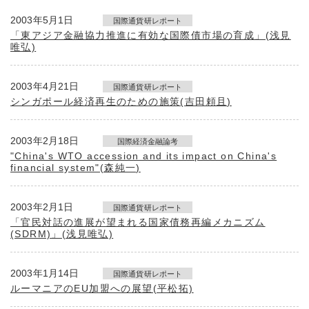
2003年5月1日
国際通貨研レポート
「東アジア金融協力推進に有効な国際債市場の育成」(浅見
唯弘)
2003年4月21日
国際通貨研レポート
シンガポール経済再生のための施策(吉田頼且)
2003年2月18日
国際経済金融論考
"China's WTO accession and its impact on China's
financial system"(森純一)
2003年2月1日
国際通貨研レポート
「官民対話の進展が望まれる国家債務再編メカニズム
(SDRM)」(浅見唯弘)
2003年1月14日
国際通貨研レポート
ルーマニアのEU加盟への展望(平松拓)