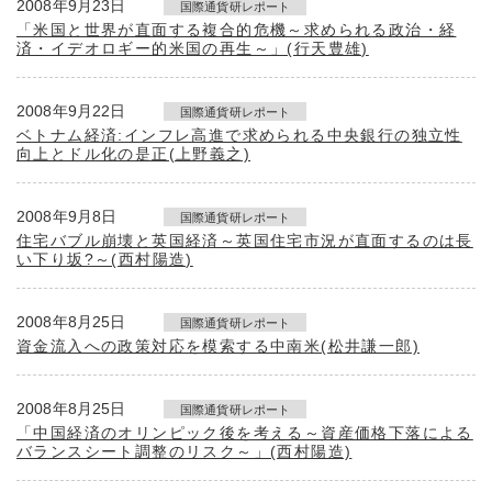
2008年9月23日
国際通貨研レポート
「米国と世界が直面する複合的危機～求められる政治・経
済・イデオロギー的米国の再生～」(行天豊雄)
2008年9月22日
国際通貨研レポート
ベトナム経済:インフレ高進で求められる中央銀行の独立性
向上とドル化の是正(上野義之)
2008年9月8日
国際通貨研レポート
住宅バブル崩壊と英国経済～英国住宅市況が直面するのは長
い下り坂?～(西村陽造)
2008年8月25日
国際通貨研レポート
資金流入への政策対応を模索する中南米(松井謙一郎)
2008年8月25日
国際通貨研レポート
「中国経済のオリンピック後を考える～資産価格下落による
バランスシート調整のリスク～」(西村陽造)