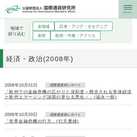
メニュー
全地域
日本・アジア・オセアニア
地域で
絞り込む
米州
欧州・中東・アフリカ
経済・政治(2008年)
2008年10月31日
国際通貨研レポート
「欧州での金融危機の広がりと深刻度～懸念される実体経済
と欧州エマージング諸国の更なる悪化～」(福永一樹)
2008年10月20日
国際通貨研レポート
「世界金融危機の行方」(行天豊雄)