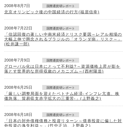
2008年8月7日
国際通貨研レポート
北京オリンピック後の中国経済の行方(福居信幸)
2008年7月22日
国際通貨研レポート
「信認回復の著しい中南米経済とリスク要因～レアル相場の
大幅上伸で懸念されるブラジルの「オランダ病」リスク～」
(松井謙一郎)
2008年7月9日
国際通貨研レポート
グローバル化は日本にとって不利益?～資源価格上昇が影を
落とす世界的な所得収斂のメカニズム～(西村陽造)
2008年6月25日
国際通貨研レポート
「厳しい調整局面を迎えたベトナム経済-インフレ亢進、株
価急落、貿易収支赤字拡大の三重苦-」(上野義之)
2008年6月18日
国際通貨研レポート
「日本の対外債権債務と投資リターン～債券投資に偏した対
外投資の逸失利益～」(竹中正治、上野義之)