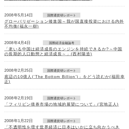
2008年5月14日
国際通貨研レポート
グローバリゼーション後進国～我が国直接投資における内外
不均衡(福永一樹)
2008年4月4日
国際経済金融論考
「老いる中国は経済成長のエンジンを持続できるか?～中国
の長期的人口動態と経済成長～」(西村陽造)
2008年2月25日
国際通貨研レポート
底辺の10億人(’The Bottom Billion’)」をどう読むか(福田幸
正)
2008年2月19日
国際通貨研レポート
「フィリピン債券市場の地域的展望について」(宮地正人)
2008年1月22日
国際通貨研レポート
「不透明性を増す世界経済に日本はいかに立ち向かうべき