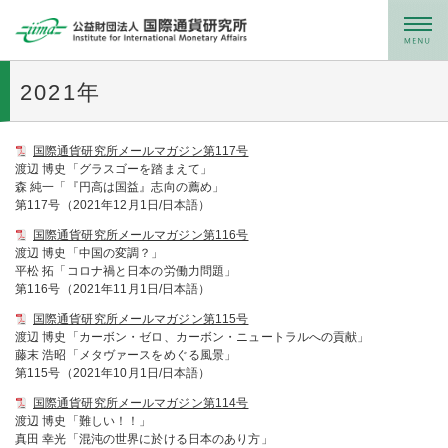
メニュー
2021年
国際通貨研究所メールマガジン第117号
渡辺 博史「グラスゴーを踏まえて」
森 純一「『円高は国益』志向の薦め」
第117号（2021年12月1日/日本語）
国際通貨研究所メールマガジン第116号
渡辺 博史「中国の変調？」
平松 拓「コロナ禍と日本の労働力問題」
第116号（2021年11月1日/日本語）
国際通貨研究所メールマガジン第115号
渡辺 博史「カーボン・ゼロ、カーボン・ニュートラルへの貢献」
藤末 浩昭「メタヴァースをめぐる風景」
第115号（2021年10月1日/日本語）
国際通貨研究所メールマガジン第114号
渡辺 博史「難しい！！」
真田 幸光「混沌の世界に於ける日本のあり方」