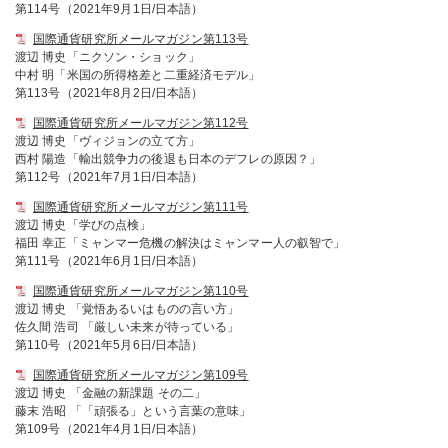
第114号（2021年9月1日/日本語）
国際通貨研究所メールマガジン第113号
渡辺 博史「ニクソン・ショック」
中村 明「米国の所得格差と二重経済モデル」
第113号（2021年8月2日/日本語）
国際通貨研究所メールマガジン第112号
渡辺 博史「ヴィジョンの立て方」
西村 陽造「輸出競争力の後退も日本のデフレの原因？」
第112号（2021年7月1日/日本語）
国際通貨研究所メールマガジン第111号
渡辺 博史「学びの点検」
福田 幸正「ミャンマー危機の解決はミャンマー人の叡智で」
第111号（2021年6月1日/日本語）
国際通貨研究所メールマガジン第110号
渡辺 博史 「覚悟あるいはものの言い方」
佐久間 浩司 「厳しい未来が待っている」
第110号（2021年5月6日/日本語）
国際通貨研究所メールマガジン第109号
渡辺 博史 「金融の新課題 その二」
藤末 浩昭 「「頑張る」という言葉の意味」
第109号（2021年4月1日/日本語）