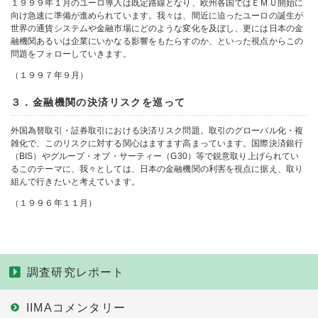
１９９９年１月のユーロ導入は既定路線となり、欧州各国ではＥＭＵ開始に
向け急速に準備が進められています。我々は、間近に迫ったユーロの誕生が
世界の通貨システムや金融市場にどのような変化を及ぼし、更には日本の金
融機関あるいは企業にいかなる影響をもたらすのか、といった視点からこの
問題をフォローしていきます。
（１９９７年９月）
３．金融機関の決済リスクを巡って
外国為替取引・証券取引における決済リスク問題。取引のグローバル化・複
雑化で、このリスクに対する関心はますます高まっています。国際決済銀行
（BIS）やグループ・オブ・サーティー（G30）等で鋭意取り上げられてい
るこのテーマに、我々としては、日本の金融機関の利害を視点に据え、取り
組んで行きたいと考えています。
（１９９６年１１月）
調査研究レポート
IIMAコメンタリー