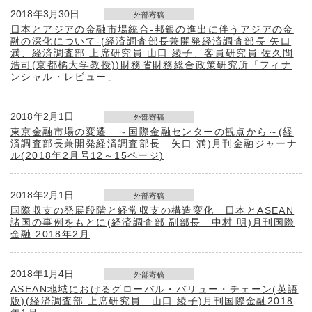
2018年3月30日
外部寄稿
日本とアジアの金融市場統合-邦銀の進出に伴うアジアの金
融の深化について-(経済調査部長兼開発経済調査部長 矢口
満、経済調査部 上席研究員 山口 綾子、客員研究員 佐久間
浩司(京都橘大学教授))財務省財務総合政策研究所「フィナ
ンシャル・レビュー」
2018年2月1日
外部寄稿
東京金融市場の変遷 ～国際金融センターの観点から～(経
済調査部長兼開発経済調査部長 矢口 満)月刊金融ジャーナ
ル(2018年2月号12～15ページ)
2018年2月1日
外部寄稿
国際収支の発展段階と経常収支の構造変化 日本とASEAN
諸国の事例をもとに(経済調査部 副部長 中村 明)月刊国際
金融 2018年2月
2018年1月4日
外部寄稿
ASEAN地域におけるグローバル・バリュー・チェーン(英語
版)(経済調査部 上席研究員 山口 綾子)月刊国際金融2018