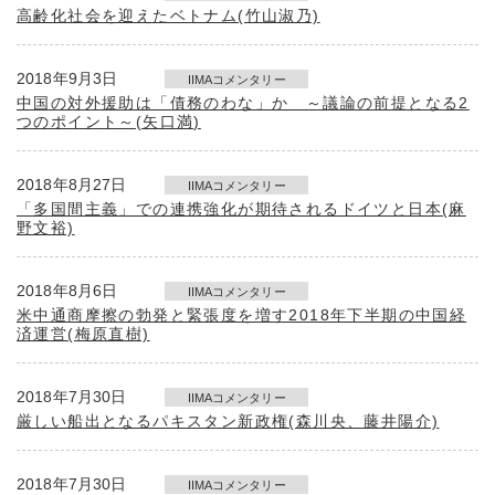
高齢化社会を迎えたベトナム(竹山淑乃)
2018年9月3日
IIMAコメンタリー
中国の対外援助は「債務のわな」か ～議論の前提となる2
つのポイント～(矢口満)
2018年8月27日
IIMAコメンタリー
「多国間主義」での連携強化が期待されるドイツと日本(麻
野文裕)
2018年8月6日
IIMAコメンタリー
米中通商摩擦の勃発と緊張度を増す2018年下半期の中国経
済運営(梅原直樹)
2018年7月30日
IIMAコメンタリー
厳しい船出となるパキスタン新政権(森川央、藤井陽介)
2018年7月30日
IIMAコメンタリー