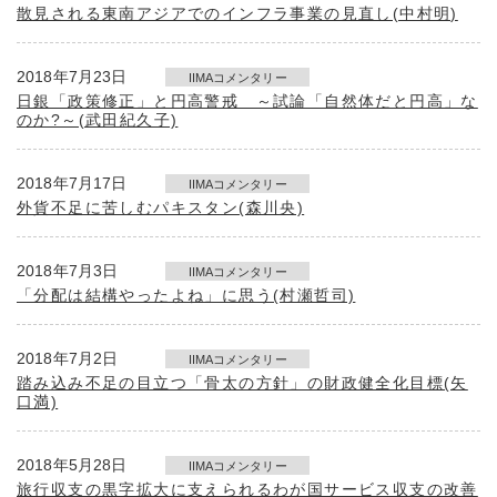
散見される東南アジアでのインフラ事業の見直し(中村明)
2018年7月23日
IIMAコメンタリー
日銀「政策修正」と円高警戒 ～試論「自然体だと円高」な
のか?～(武田紀久子)
2018年7月17日
IIMAコメンタリー
外貨不足に苦しむパキスタン(森川央)
2018年7月3日
IIMAコメンタリー
「分配は結構やったよね」に思う(村瀬哲司)
2018年7月2日
IIMAコメンタリー
踏み込み不足の目立つ「骨太の方針」の財政健全化目標(矢
口満)
2018年5月28日
IIMAコメンタリー
旅行収支の黒字拡大に支えられるわが国サービス収支の改善