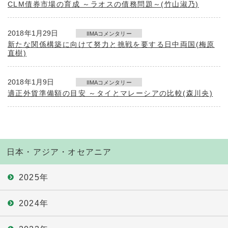
CLM債券市場の育成 ～ラオスの債務問題～(竹山淑乃)
2018年1月29日
IIMAコメンタリー
新たな関係構築に向けて努力と挑戦を要する日中両国(梅原
直樹)
2018年1月9日
IIMAコメンタリー
適正外貨準備額の目安 ～タイとマレーシアの比較(森川央)
日本・アジア・オセアニア
2025年
2024年