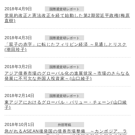
2018年4月9日
国際通貨研レポート
党規約改正と憲法改正を経て始動した第2期習近平政権(梅原
直樹)
2018年4月3日
国際通貨研レポート
「双子の赤字」に転じたフィリピン経済 ～見通しとリスク
(潮田玲子)
2018年3月2日
国際通貨研レポート
アジア債券市場のグローバル化の進展状況～市場のさらなる
発展に不可欠な外国人投資家～(山口綾子)
2018年2月14日
国際通貨研レポート
東アジアにおけるグローバル・バリュー・チェーン(山口綾
子)
2018年10月1日
外部寄稿
急がれるASEAN後発国の債券市場整備 ～カンボジア、ラ