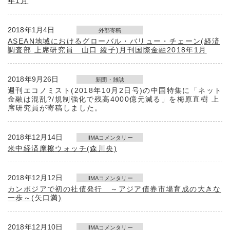
年1月
2018年1月4日
外部寄稿
ASEAN地域におけるグローバル・バリュー・チェーン(経済
調査部 上席研究員 山口 綾子)月刊国際金融2018年1月
2018年9月26日
新聞・雑誌
週刊エコノミスト(2018年10月2日号)の中国特集に「ネット
金融は混乱?/規制強化で残高4000億元減る」を梅原直樹 上
席研究員が寄稿しました。
2018年12月14日
IIMAコメンタリー
米中経済摩擦ウォッチ(森川央)
2018年12月12日
IIMAコメンタリー
カンボジアで初の社債発行 ～アジア債券市場育成の大きな
一歩～(矢口満)
2018年12月10日
IIMAコメンタリー