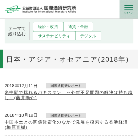
メニュー
経済・政治
通貨・金融
テーマで
絞り込む
サステナビリティ
デジタル
日本・アジア・オセアニア(2018年)
2018年12月11日
国際通貨研レポート
米中間で揺れるパキスタン ～外貨不足問題の解決は持ち越
し～(藤井陽介)
2018年10月19日
国際通貨研レポート
中国本土との関係緊密化のなかで発展を模索する香港経済
(梅原直樹)