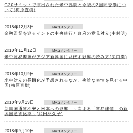
G20サミットで演出された米中協調と今後の2国間交渉につ
いて(梅原直樹)
2018年12月3日
IIMAコメンタリー
金融監督を巡るインドの中央銀行と政府の意見対立(中村明)
2018年11月12日
IIMAコメンタリー
米中貿易摩擦がアジア新興国に及ぼす影響の読み方(矢口満)
2018年10月9日
IIMAコメンタリー
米中対立の長期化が予想されるなか、複雑な表情を見せる中
国(梅原直樹)
2018年9月19日
IIMAコメンタリー
新興国通貨不安と日本への影響 ～高まる「貿易建値」の新
興国通貨比率～(武田紀久子)
2018年9月10日
IIMAコメンタリー