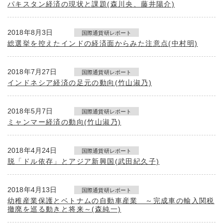
パキスタン経済の現状と課題(森川央、藤井陽介)
2018年8月3日
国際通貨研レポート
総選挙を控えたインドの経済面からみた注意点(中村明)
2018年7月27日
国際通貨研レポート
インドネシア経済の足元の動向(竹山淑乃)
2018年5月7日
国際通貨研レポート
ミャンマー経済の動向(竹山淑乃)
2018年4月24日
国際通貨研レポート
脱「ドル依存」とアジア新興国(武田紀久子)
2018年4月13日
国際通貨研レポート
幼稚産業保護とベトナムの自動車産業 ～完成車の輸入関税
撤廃を巡る動きと将来～(森純一)