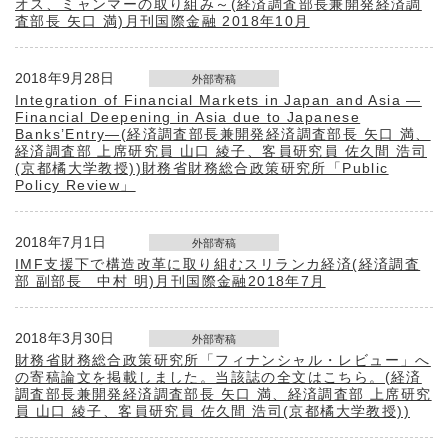
オス、ミャンマーの取り組み～(経済調査部長兼開発経済調
査部長 矢口 満)月刊国際金融 2018年10月
2018年9月28日
外部寄稿
Integration of Financial Markets in Japan and Asia —
Financial Deepening in Asia due to Japanese
Banks’Entry—(経済調査部長兼開発経済調査部長 矢口 満、
経済調査部 上席研究員 山口 綾子、客員研究員 佐久間 浩司
(京都橘大学教授))財務省財務総合政策研究所「Public
Policy Review」
2018年7月1日
外部寄稿
IMF支援下で構造改革に取り組むスリランカ経済(経済調査
部 副部長 中村 明)月刊国際金融2018年7月
2018年3月30日
外部寄稿
財務省財務総合政策研究所「フィナンシャル・レビュー」へ
の寄稿論文を掲載しました。当該誌の全文はこちら。(経済
調査部長兼開発経済調査部長 矢口 満、経済調査部 上席研究
員 山口 綾子、客員研究員 佐久間 浩司(京都橘大学教授))