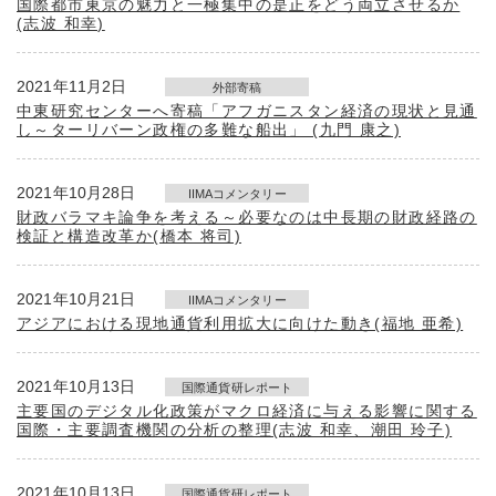
国際都市東京の魅力と一極集中の是正をどう両立させるか
(志波 和幸)
2021年11月2日
外部寄稿
中東研究センターへ寄稿「アフガニスタン経済の現状と見通
し～ターリバーン政権の多難な船出」 (九門 康之)
2021年10月28日
IIMAコメンタリー
財政バラマキ論争を考える～必要なのは中長期の財政経路の
検証と構造改革か(橋本 将司)
2021年10月21日
IIMAコメンタリー
アジアにおける現地通貨利用拡大に向けた動き(福地 亜希)
2021年10月13日
国際通貨研レポート
主要国のデジタル化政策がマクロ経済に与える影響に関する
国際・主要調査機関の分析の整理(志波 和幸、潮田 玲子)
2021年10月13日
国際通貨研レポート