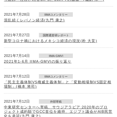
2021年7月28日
IIMAコメンタリー
混乱続くレバノン経済(九門 康之)
2021年7月27日
国際通貨研レポート
新型コロナ禍におけるメキシコ経済の現況(朴 大炅)
2021年7月14日
IIMA-GMVI
2021年1-6月 IIMA-GMVIの振り返り
2021年7月12日
IIMAコメンタリー
「民主主義体制VS権威主義体制」と「変動相場制VS固定相
場制」(橋本 将司)
2021年7月12日
外部寄稿
中東研究センターへ寄稿、サウジアラビア:2020年のプロ
ジェクト成約額でGCC首位を維持、エジプト議会がAIB民営
化を承認(九門 康之)