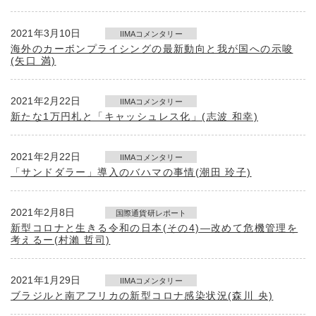
2021年3月10日
IIMAコメンタリー
海外のカーボンプライシングの最新動向と我が国への示唆
(矢口 満)
2021年2月22日
IIMAコメンタリー
新たな1万円札と「キャッシュレス化」(志波 和幸)
2021年2月22日
IIMAコメンタリー
「サンドダラー」導入のバハマの事情(潮田 玲子)
2021年2月8日
国際通貨研レポート
新型コロナと生きる令和の日本(その4)―改めて危機管理を
考えるー(村瀨 哲司)
2021年1月29日
IIMAコメンタリー
ブラジルと南アフリカの新型コロナ感染状況(森川 央)