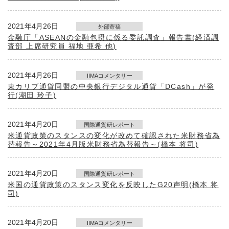
2021年4月26日
外部寄稿
金融庁「ASEANの金融包摂に係る委託調査」報告書(経済調
査部 上席研究員 福地 亜希 他)
2021年4月26日
IIMAコメンタリー
東カリブ通貨同盟の中央銀行デジタル通貨「DCash」が発
行(潮田 玲子)
2021年4月20日
国際通貨研レポート
米通貨政策のスタンスの変化が改めて確認された米財務省為
替報告～2021年4月版米財務省為替報告～(橋本 将司)
2021年4月20日
国際通貨研レポート
米国の通貨政策のスタンス変化を反映したG20声明(橋本 将
司)
2021年4月20日
IIMAコメンタリー