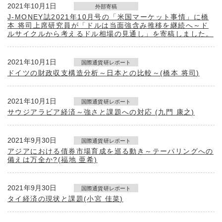
2021年10月1日
外部寄稿
J-MONEY誌2021年10月号の「米国マーケット事情」に橋
本 将司上席研究員が「ドルは当面強含み推移を継続へ～ド
ルサイクルから考えるドル相場の見通し」を寄稿しました。
2021年10月1日
国際通貨研レポート
ドイツの財政収支構造分析～日本との比較～(橋本 将司)
2021年10月1日
国際通貨研レポート
サウジアラビア経済～強さと課題への対応 (九門 康之)
2021年9月30日
国際通貨研レポート
アジアにおける債券市場育成を巡る動き～テーパリングへの
備えは万全か?(福地 亜希)
2021年9月30日
国際通貨研レポート
タイ経済の現状と課題(小宮 佳菜)