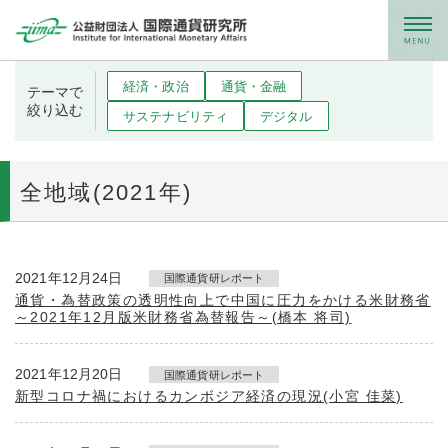
メニュー
経済・政治
通貨・金融
テーマで
絞り込む
サステナビリティ
デジタル
全地域(2021年)
2021年12月24日
国際通貨研レポート
通貨・為替政策の透明性向上で中国に圧力をかける米財務省
～2021年12月版米財務省為替報告～(橋本 将司)
2021年12月20日
国際通貨研レポート
新型コロナ禍におけるカンボジア経済の現況(小宮 佳菜)