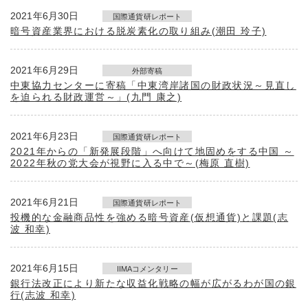
2021年6月30日
国際通貨研レポート
暗号資産業界における脱炭素化の取り組み(潮田 玲子)
2021年6月29日
外部寄稿
中東協力センターに寄稿「中東湾岸諸国の財政状況～見直し
を迫られる財政運営～」(九門 康之)
2021年6月23日
国際通貨研レポート
2021年からの「新発展段階」へ向けて地固めをする中国 ～
2022年秋の党大会が視野に入る中で～(梅原 直樹)
2021年6月21日
国際通貨研レポート
投機的な金融商品性を強める暗号資産(仮想通貨)と課題(志
波 和幸)
2021年6月15日
IIMAコメンタリー
銀行法改正により新たな収益化戦略の幅が広がるわが国の銀
行(志波 和幸)