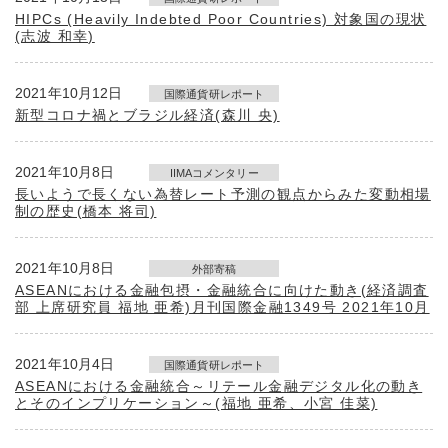
HIPCs (Heavily Indebted Poor Countries) 対象国の現状
(志波 和幸)
2021年10月12日
国際通貨研レポート
新型コロナ禍とブラジル経済(森川 央)
2021年10月8日
IIMAコメンタリー
長いようで長くない為替レート予測の観点からみた変動相場
制の歴史(橋本 将司)
2021年10月8日
外部寄稿
ASEANにおける金融包摂・金融統合に向けた動き(経済調査
部 上席研究員 福地 亜希)月刊国際金融1349号 2021年10月
2021年10月4日
国際通貨研レポート
ASEANにおける金融統合～リテール金融デジタル化の動き
とそのインプリケーション～(福地 亜希、小宮 佳菜)