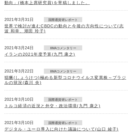
動向」(橋本上席研究員)を寄稿しました。
2021年3月31日
国際通貨研レポート
世界で検討が進むCBDCの動向と今後の方向性について(志
波 和幸、潮田 玲子)
2021年3月24日
IIMAコメンタリー
イランの2021年度予算(九門 康之)
2021年3月22日
IIMAコメンタリー
猖獗(しょうけつ)極める新型コロナウイルス変異株～ブラジ
ルの状況(森川 央)
2021年3月10日
国際通貨研レポート
トルコ経済の近況と外交・政治環境(九門 康之)
2021年3月10日
国際通貨研レポート
デジタル・ユーロ導入に向けた議論について(山口 綾子)