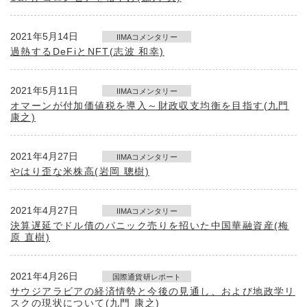
2021年5月14日
IIMAコメンタリー
過熱するDeFiとNFT(志波 和幸)
2021年5月11日
IIMAコメンタリー
オマーンが付加価値税を導入～財政収支均衡を目指す(九門
康之)
2021年4月27日
IIMAコメンタリー
やはり歪な米株高(岩岡 聰樹)
2021年4月27日
IIMAコメンタリー
決算遅延でドル債のパニック売りを招いた中国華融資産(梅
原 直樹)
2021年4月26日
国際通貨研レポート
サウジアラビアの経済情勢と今後の見通し、および地政学リ
スクの現状について(九門 康之)