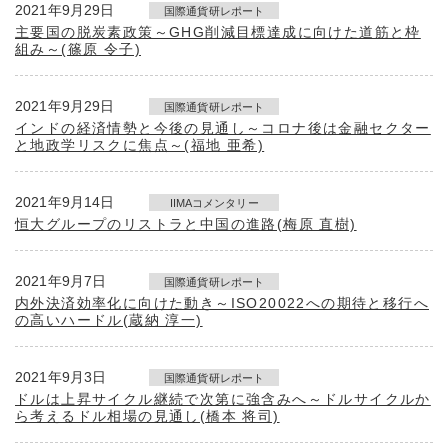
2021年9月29日
国際通貨研レポート
主要国の脱炭素政策～GHG削減目標達成に向けた道筋と枠
組み～(篠原 令子)
2021年9月29日
国際通貨研レポート
インドの経済情勢と今後の見通し～コロナ後は金融セクター
と地政学リスクに焦点～(福地 亜希)
2021年9月14日
IIMAコメンタリー
恒大グループのリストラと中国の進路(梅原 直樹)
2021年9月7日
国際通貨研レポート
内外決済効率化に向けた動き～ISO20022への期待と移行へ
の高いハードル(蔵納 淳一)
2021年9月3日
国際通貨研レポート
ドルは上昇サイクル継続で次第に強含みへ～ドルサイクルか
ら考えるドル相場の見通し(橋本 将司)