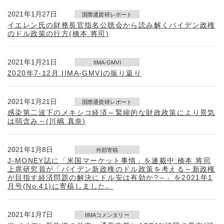
2021年1月27日
国際通貨研レポート
イエレン氏の財務長官指名公聴会から読み解くバイデン政権
のドル政策の行方(橋本 将司)
2021年1月21日
IIMA-GMVI
2020年7-12月 IIMA-GMVIの振り返り
2021年1月21日
国際通貨研レポート
感染第二波下のメキシコ経済～緊縮的な財政政策により景気
は弱含み～(川嶋 真奈)
2021年1月8日
外部寄稿
J-MONEY誌に「米国マーケット事情」を連載中:橋本 将司
上席研究員が「バイデン新政権のドル政策を考える～新政権
が目指す経済問題の解決にドル安は有効か?～」を2021年1
月号(No.41)に寄稿しました。
2021年1月7日
IIMAコメンタリー