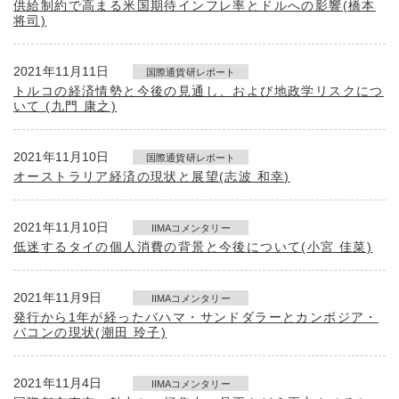
供給制約で高まる米国期待インフレ率とドルへの影響(橋本
将司)
2021年11月11日
国際通貨研レポート
トルコの経済情勢と今後の見通し、および地政学リスクにつ
いて (九門 康之)
2021年11月10日
国際通貨研レポート
オーストラリア経済の現状と展望(志波 和幸)
2021年11月10日
IIMAコメンタリー
低迷するタイの個人消費の背景と今後について(小宮 佳菜)
2021年11月9日
IIMAコメンタリー
発行から1年が経ったバハマ・サンドダラーとカンボジア・
バコンの現状(潮田 玲子)
2021年11月4日
IIMAコメンタリー