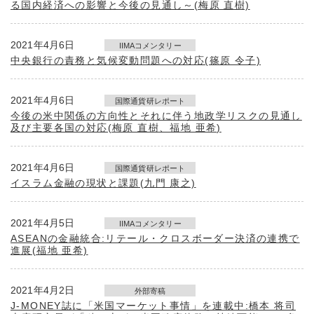
る国内経済への影響と今後の見通し～(梅原 直樹)
2021年4月6日
IIMAコメンタリー
中央銀行の責務と気候変動問題への対応(篠原 令子)
2021年4月6日
国際通貨研レポート
今後の米中関係の方向性とそれに伴う地政学リスクの見通し
及び主要各国の対応(梅原 直樹、福地 亜希)
2021年4月6日
国際通貨研レポート
イスラム金融の現状と課題(九門 康之)
2021年4月5日
IIMAコメンタリー
ASEANの金融統合:リテール・クロスボーダー決済の連携で
進展(福地 亜希)
2021年4月2日
外部寄稿
J-MONEY誌に「米国マーケット事情」を連載中:橋本 将司