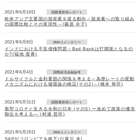
2021年6月10日
国際通貨研レポート
欧米アジア主要国の脱炭素を巡る動向～脱炭素への取り組み
の国際比較とその実現性～(篠原 令子)
2021年6月8日
IIMAコメンタリー
インドにおける不良債権問題～Bad Bankは打開策となるの
か?(福地 亜希)
2021年6月4日
国際経済金融論考
ドルサイクルと金利要因の関係を考える～為替レートの変動
メカニズムにおける循環論の検証(その2)～(橋本 将司)
2021年5月31日
国際通貨研レポート
新型コロナと生きる令和の日本 (その5) ー改めて政策の優先
順位を考える― (村瀬 哲司)
2021年5月25日
IIMAコメンタリー
S&Pがコロンビアを格下げ(森川 央)