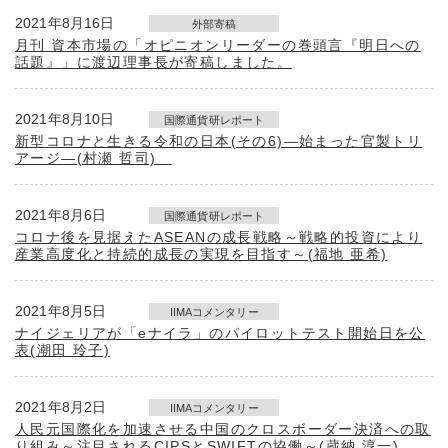
2021年8月16日
外部寄稿
月刊 資本市場の「オピニオンリーダーの巻頭言『明日への
話題』」に渡辺理事長が寄稿しました。
2021年8月10日
国際通貨研レポート
新型コロナと生きる令和の日本(その6)―始まった官製トリ
アージ―(村瀬 哲司)
2021年8月6日
国際通貨研レポート
コロナ後を見据えたASEANの成長戦略～戦略的投資により
産業高度化と持続的成長の実現を目指す～(福地 亜希)
2021年8月5日
IIMAコメンタリー
ナイジェリアが「eナイラ」のパイロットテスト開始日を公
表(潮田 玲子)
2021年8月2日
IIMAコメンタリー
人民元国際化を加速させる中国のクロスボーダー決済への取
り組み～注目されるCIPSとSWIFTの協働～(蔵納 淳一)