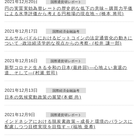
2021年12月20日
国際通貨研レポート
円の実質実効為替レートの歴史的な低下の意味～購買力平価
による水準評価から考える円相場の現在地～(橋本 将司)
2021年12月17日
国際経済金融論考
エルサルバドルにおけるビットコインの法定通貨化の動きに
ついて ‐政治経済学的な視点からの考察‐ (松井 謙一郎)
2021年12月16日
国際通貨研レポート
新型コロナと生きる令和の日本(最終回)―心地よい衰退の
道、そして―(村瀬 哲司)
2021年12月13日
国際経済金融論考
日本の気候変動政策の展望(本郷 尚)
2021年12月9日
国際通貨研レポート
インドネシアにおける脱炭素政策～成長と環境のバランスに
配慮しつつ目標実現を目指す～(福地 亜希)