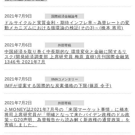
2021年7月9日
国際経済金融論考
ドルサイクルと実質金利・期待インフレ率～為替レートの変
動メカニズムにおける循環論の検証(その3)～(橋本 将司)
2021年7月6日
外部寄稿
中国経済を取り巻く中長期的な 環境変化と金融に関するリ
スク(開発経済調査部 上席研究員 梅原 直樹)月刊国際金融第
1346号 2021年7月
2021年7月5日
IIMAコメンタリー
IMFが提案する国際的な炭素価格の下限(篠原 令子)
2021年7月2日
外部寄稿
J-MONEY誌2021年7月号の「米国マーケット事情」に橋本
将司上席研究員が「明確となって来たバイデン政権のドル政
策～G20声明、為替報告から読み解く新政権の通貨政策」を
寄稿しました。