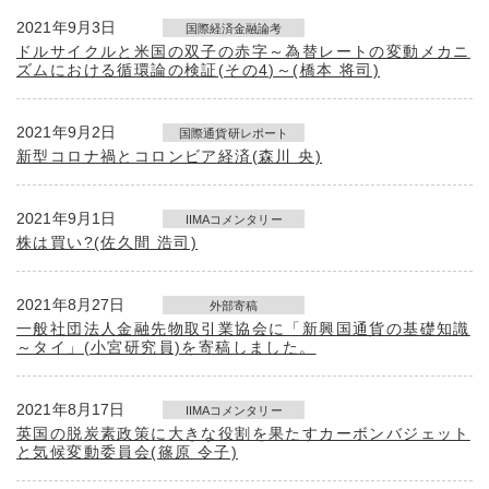
2021年9月3日
国際経済金融論考
ドルサイクルと米国の双子の赤字～為替レートの変動メカニ
ズムにおける循環論の検証(その4)～(橋本 将司)
2021年9月2日
国際通貨研レポート
新型コロナ禍とコロンビア経済(森川 央)
2021年9月1日
IIMAコメンタリー
株は買い?(佐久間 浩司)
2021年8月27日
外部寄稿
一般社団法人金融先物取引業協会に「新興国通貨の基礎知識
～タイ」(小宮研究員)を寄稿しました。
2021年8月17日
IIMAコメンタリー
英国の脱炭素政策に大きな役割を果たすカーボンバジェット
と気候変動委員会(篠原 令子)