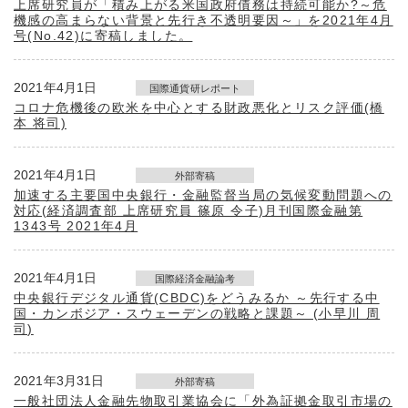
上席研究員が「積み上がる米国政府債務は持続可能か?～危
機感の高まらない背景と先行き不透明要因～」を2021年4月
号(No.42)に寄稿しました。
2021年4月1日
国際通貨研レポート
コロナ危機後の欧米を中心とする財政悪化とリスク評価(橋
本 将司)
2021年4月1日
外部寄稿
加速する主要国中央銀行・金融監督当局の気候変動問題への
対応(経済調査部 上席研究員 篠原 令子)月刊国際金融第
1343号 2021年4月
2021年4月1日
国際経済金融論考
中央銀行デジタル通貨(CBDC)をどうみるか ～先行する中
国・カンボジア・スウェーデンの戦略と課題～ (小早川 周
司)
2021年3月31日
外部寄稿
一般社団法人金融先物取引業協会に「外為証拠金取引市場の