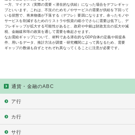
一方、マイナス（実際の需要＜潜在的な供給）になった場合をデフレギャッ
プといいます。これは、不況のためモノやサービスの需要が供給を下回って
いる状態で、将来物価が下落する（デフレ）要因になります。余ったモノや
サービスを削減するためのリストラや投資の縮小でさらに需要は低下し、デ
フレギャップが拡大する可能性があると、政府や中銀は財政支出の拡大や減
税、金融緩和等の政策を通して需要を喚起させます。
なお需給ギャップについて、材料である潜在的なGDP自体の定義や前提条
件、用いるデータ、推計方法が調査・研究機関によって異なるため、需要
ギャップの数値も自ずとそれぞれ異なってくることに注意が必要です。
通貨・金融のABC
ア行
カ行
サ行