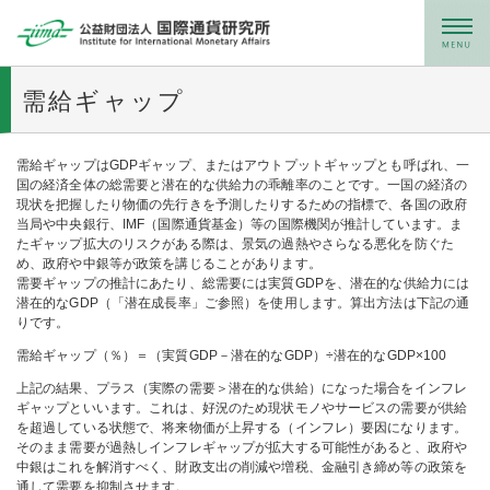
メニュー
需給ギャップ
需給ギャップはGDPギャップ、またはアウトプットギャップとも呼ばれ、一
国の経済全体の総需要と潜在的な供給力の乖離率のことです。一国の経済の
現状を把握したり物価の先行きを予測したりするための指標で、各国の政府
当局や中央銀行、IMF（国際通貨基金）等の国際機関が推計しています。ま
たギャップ拡大のリスクがある際は、景気の過熱やさらなる悪化を防ぐた
め、政府や中銀等が政策を講じることがあります。
需要ギャップの推計にあたり、総需要には実質GDPを、潜在的な供給力には
潜在的なGDP（「潜在成長率」ご参照）を使用します。算出方法は下記の通
りです。
需給ギャップ（％）＝（実質GDP－潜在的なGDP）÷潜在的なGDP×100
上記の結果、プラス（実際の需要＞潜在的な供給）になった場合をインフレ
ギャップといいます。これは、好況のため現状モノやサービスの需要が供給
を超過している状態で、将来物価が上昇する（インフレ）要因になります。
そのまま需要が過熱しインフレギャップが拡大する可能性があると、政府や
中銀はこれを解消すべく、財政支出の削減や増税、金融引き締め等の政策を
通して需要を抑制させます。