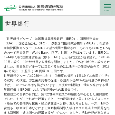
メニュー
世界銀行
「世界銀行グループ」は国際復興開発銀行（IBRD）、国際開発協会
（IDA）、国際金融公社（IFC）、多数国間投資保証機関（MIGA）、投資紛
争解決国際センター（ICSID）の計5機関で構成され、そのうちIBRDとIDAを
合わせて世界銀行（World Bank。以下、世銀）と呼ばれています。IBRDは
1944年7月に国際通貨基金（以下、IMF）とともに設立が提案され、1945年
12月に設立、1946年6月より業務を開始しました。IDAは1960年に設立され
ました。世界銀行グループに加盟するためにはIMFへの加盟が条件で、2018
年7月現在、加盟国はIMF同様189ヵ国です。
世界銀行グループは2030年に向け、①極度の貧困（1日1.9ドル未満で生活す
る状態）の撲滅、②繁栄の共有の促進（各国の下位40％の所得層の所得引き
上げ）、の2つの目標を掲げています。支援金の財源は、世銀が発行する世
界銀行債（IBRD債）および加盟国からの出資金です。
世銀設立の当初の目的は、第2次世界大戦後の戦勝国を中心とした復興援助
でした。やがてそれが一段落すると、その役割は途上国におけるプロジェク
ト単位での長期的な技術・経済的支援へと移り変わりました。一方、IMFの
役割も、欧米や日本などによる変動相場制導入後はマクロ経済上の問題を抱
える新興国・途上国への経済支援が中心になりました。活動分野が重なるよ