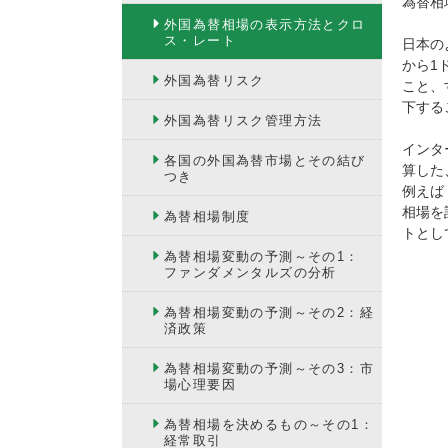
為替相
外国為替相場の表示方法とクロ
ス・レート
日本の
から1
外国為替リスク
こと、
下する
外国為替リスク管理方法
インタ
各国の外国為替市場とその結び
算した
つき
例えば
相場を
為替相場制度
トとし
為替相場変動の予測～その1：
ファンダメンタルズの分析
為替相場変動の予測～その2：経
済政策
為替相場変動の予測～その3：市
場心理要因
為替相場を決めるもの～その1：
経常取引