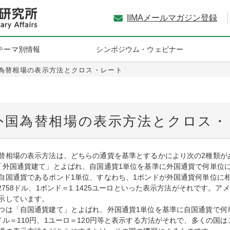
IIMAメールマガジン登録
テーマ別情報
シンポジウム・ウェビナー
為替相場の表示方法とクロス・レート
外国為替相場の表示方法とクロス・
替相場の表示方法は、どちらの通貨を基準とするかにより次の2種類が
「外国通貨建て」とよばれ、自国通貨1単位を基準に外国通貨で何単位
自国通貨であるポンド1単位、すなわち、1ポンドが外国通貨何単位に
.2758ドル、1ポンド＝1.1425ユーロといった表示方法がそれです
示しています。
つは「自国通貨建て」とよばれ、外国通貨1単位を基準に自国通貨で何
ドル＝110円、1ユーロ＝120円等と表示する方法がそれで、多くの国