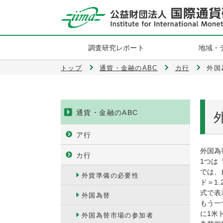
調査研究レポート
地域・
トップ
通貨・金融のABC
カ行
外国
通貨・金融のABC
ア行
外国為
カ行
1つは
では、
外貨準備の必要性
ド＝1
式で表
外国為替
もう一
に1米
外国為替市場の参加者