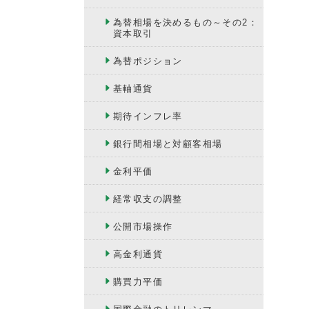
為替相場を決めるもの～その2：
資本取引
為替ポジション
基軸通貨
期待インフレ率
銀行間相場と対顧客相場
金利平価
経常収支の調整
公開市場操作
高金利通貨
購買力平価