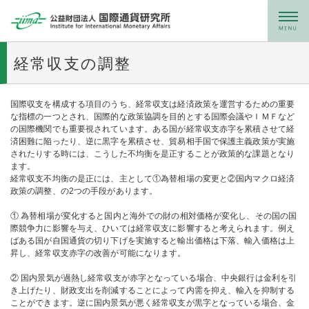
メニュー
経常収支の調整
国際収支を構成する項目のうち、経常収支は経済政策を運営するための重要
な指標の一つとされ、国際的な政策協調を目的とする国際会議やＩＭＦなど
の国際機関でも重要視されています。ある国が経常収支赤字を累積させて経
済困難に陥ったり、逆に黒字を累積させ、貿易相手国で保護主義政策が実施
されたりする時には、こうした不均衡を是正することが政策的な課題となり
ます。
経常収支不均衡の是正には、主として①為替相場の変更と②国内マクロ経済
政策の調整、の2つの手段があります。
① 為替相場が変化すると国内と海外での財の相対価格が変化し、その国の国
際競争力に影響を与え、ひいては経常収支に影響すると考えられます。例え
ばある国が自国通貨の切り下げを実施すると輸出価格は下落、輸入価格は上
昇し、経常収支赤字の改善が可能になります。
② 国内景気が過熱し経常収支が赤字となっている場合、中央銀行は金利を引
き上げたり、財政支出を削減することによって内需を抑え、輸入を抑制する
ことができます。逆に国内景気が悪く経常収支が黒字となっている場合、金